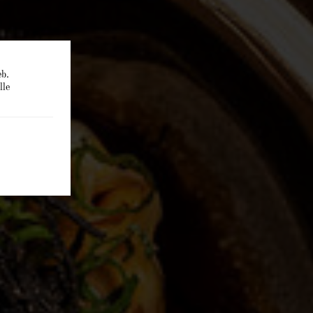
eb.
lle