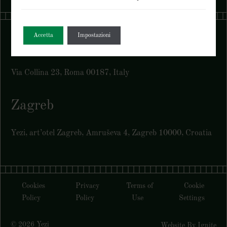
Accetta
Impostazioni
Rome
Via Collina 23, Roma 00187, Italy
Zagreb
Yezi, art’otel Zagreb, Amruševa 4, Zagreb 10000, Croatia
Cookies
Privacy
Terms of
Cookie
Policy
Policy
Use
Settings
© 2026 Yezi
Website By Ignite